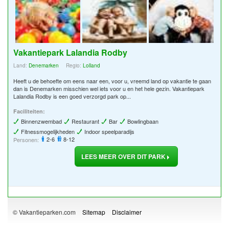
Vakantiepark Lalandia Rodby
Land:
Denemarken
Regio:
Lolland
Heeft u de behoefte om eens naar een, voor u, vreemd land op vakantie te gaan
dan is Denemarken misschien wel iets voor u en het hele gezin. Vakantiepark
Lalandia Rodby is een goed verzorgd park op...
Faciliteiten:
Binnenzwembad
Restaurant
Bar
Bowlingbaan
Fitnessmogelijkheden
Indoor speelparadijs
2-6
8-12
Personen:
LEES MEER OVER DIT PARK
© Vakantieparken.com
Sitemap
Disclaimer