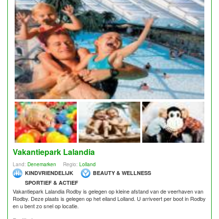
Vakantiepark Lalandia
Land:
Denemarken
Regio:
Lolland
KINDVRIENDELIJK
BEAUTY & WELLNESS
SPORTIEF & ACTIEF
Vakantiepark Lalandia Rodby is gelegen op kleine afstand van de veerhaven van
Rodby. Deze plaats is gelegen op het eiland Lolland. U arriveert per boot in Rodby
en u bent zo snel op locatie.