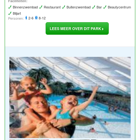
Faciliteiten:
Binnenzwembad
Restaurant
Buitenzwembad
Bar
Beautycentrum
Biljart
2-6
8-12
Personen:
LEES MEER OVER DIT PARK