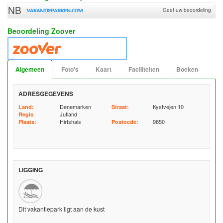
NB
Geef uw beoordeling
Beoordeling Zoover
Algemeen
Foto's
Kaart
Faciliteiten
Boeken
ADRESGEGEVENS
Denemarken
Kystvejen 10
Land:
Straat:
Jutland
Regio
Hirtshals
9850
Plaats:
Postocde:
LIGGING
Dit vakantiepark ligt aan de kust