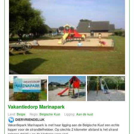
Vakantiedorp Marinapark
Land:
Belgie
Regio:
Belgische Kust
Ligging:
Aan de kust
DIERVRIENDELIJK
Vakantiepark Marinapark is met haar ligging aan de Belgische Kust een echte
topper voor de strandliefhebber. Op slechts 2 kilometer afstand is het strand
gelegen dat bij u en de kinderen voor veel ...