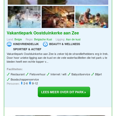
Vakantiepark Oostduinkerke aan Zee
Land:
Belgie
Regio:
Belgische Kust
Ligging:
Aan de kust
KINDVRIENDELIJK
BEAUTY & WELLNESS
SPORTIEF & ACTIEF
Vakantiepark Oostduinkerke aan Zee is zeker bij de strandliefhebbers erg in trek.
Door hoor unieke ligging aan de kust en de vele waterfaciliteiten die het park u te
bieden heeft een echte topper v...
Faciliteiten:
Restaurant
Fietsverhuur
Internet / wifi
Babysitservice
Biljart
Boodschappenservice
2-6
8-12
Personen:
LEES MEER OVER DIT PARK