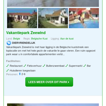
Vakantiepark Zeewind
Land:
Belgie
Regio:
Belgische Kust
Ligging:
Aan de kust
DIERVRIENDELIJK
Vakantiepark Zeewind is met haar ligging in de Belgische kuststreek een
toplocatie om met het hele gezin de vakantie te gaan vieren. Een ruim opgezet
park waar u in comfortabele appartementen verbl...
Faciliteiten:
Restaurant
Fietsverhuur
Buitenzwembad
Supermarkt
Bar
Huisdieren toegestaan
2-6
Personen:
LEES MEER OVER DIT PARK