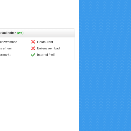
 faciliteiten
(2/6)
nenzwembad
Restaurant
sverhuur
Buitenzwembad
ermarkt
Internet / wifi