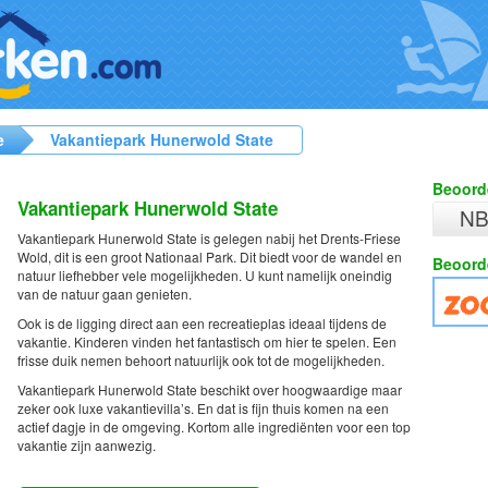
e
Vakantiepark Hunerwold State
Beoord
Vakantiepark Hunerwold State
N
Vakantiepark Hunerwold State is gelegen nabij het Drents-Friese
Wold, dit is een groot Nationaal Park. Dit biedt voor de wandel en
Beoord
natuur liefhebber vele mogelijkheden. U kunt namelijk oneindig
van de natuur gaan genieten.
Ook is de ligging direct aan een recreatieplas ideaal tijdens de
vakantie. Kinderen vinden het fantastisch om hier te spelen. Een
frisse duik nemen behoort natuurlijk ook tot de mogelijkheden.
Vakantiepark Hunerwold State beschikt over hoogwaardige maar
zeker ook luxe vakantievilla’s. En dat is fijn thuis komen na een
actief dagje in de omgeving. Kortom alle ingrediënten voor een top
vakantie zijn aanwezig.