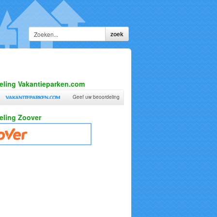
eling Vakantieparken.com
B
Geef uw beoordeling
eling Zoover