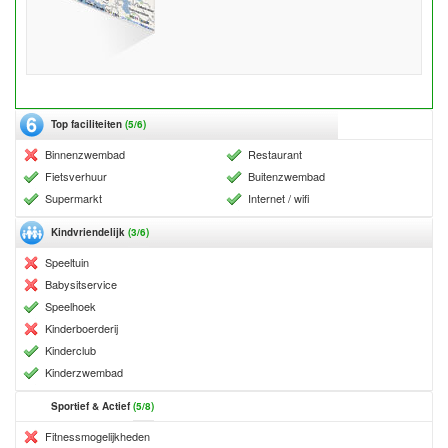
Top faciliteiten
(5/6)
Binnenzwembad
Restaurant
Fietsverhuur
Buitenzwembad
Supermarkt
Internet / wifi
Kindvriendelijk
(3/6)
Speeltuin
Babysitservice
Speelhoek
Kinderboerderij
Kinderclub
Kinderzwembad
Sportief & Actief
(5/8)
Fitnessmogelijkheden