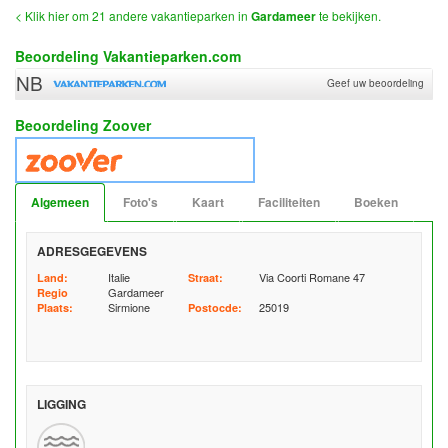
< Klik hier om 21 andere vakantieparken in
Gardameer
te bekijken.
Beoordeling Vakantieparken.com
NB
Geef uw beoordeling
Beoordeling Zoover
Algemeen
Foto's
Kaart
Faciliteiten
Boeken
ADRESGEGEVENS
Italie
Via Coorti Romane 47
Land:
Straat:
Gardameer
Regio
Sirmione
25019
Plaats:
Postocde:
LIGGING