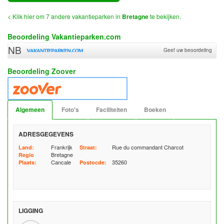
< Klik hier om 7 andere vakantieparken in
Bretagne
te bekijken.
Beoordeling Vakantieparken.com
NB
Geef uw beoordeling
Beoordeling Zoover
Algemeen
Foto's
Faciliteiten
Boeken
ADRESGEGEVENS
Frankrijk
Rue du commandant Charcot
Land:
Straat:
Bretagne
Regio
Cancale
35260
Plaats:
Postocde:
LIGGING