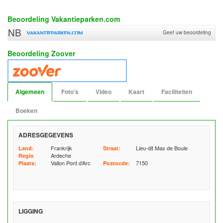
Beoordeling Vakantieparken.com
NB
Geef uw beoordeling
Beoordeling Zoover
Algemeen
Foto's
Video
Kaart
Faciliteiten
Boeken
ADRESGEGEVENS
Frankrijk
Lieu-dit Mas de Boule
Land:
Straat:
Ardeche
Regio
Vallon Pont d’Arc
7150
Plaats:
Postocde:
LIGGING